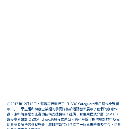
首頁
媒體中心
新聞稿
HSBC Safeguard 應用程式比
賽圓滿結束 應科院作為技術支
援為參賽者提供培訓、技術平
台及程式編寫介面
在2017年12月13日，滙豐銀行舉行了「HSBC Safeguard應用程式比賽展
示日」，學生組和初創企業組的參賽隊伍於活動當天展示了他們的創意作
品。應科院為是次比賽的技術支援機構，提供一套應用程式介面（API），
讓參賽者設計iOS或Android應用程式原型。應科院除了提供培訓材料及協
助參賽者解決各種疑難外，應科院還特別建立了一個區塊鏈虛擬平台，供參