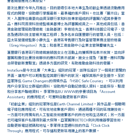
賽者開發應用方案原型。
是次比賽於今年九月推出，目的是吸引本地大專生及初創企業透過流動應用
程式的開發，協助銀行掌握最新、最準確的客戶資料。在比賽「展示日」當
天，入圍隊伍需要向由資深銀行家和科技專家組成的評審團介紹其參賽作
品。應科院首席科技總監楊美基博士為評審團成員之一，其他成員包括：香
港金融管理局助理總裁（金融基建）李樹培先生、香港科技園公司電子、信
息及通訊科技主管楊天寵工程師；及多名來自匯豐銀行的管理人員，包括：
亞太區營運總監鄭小康先生，香港區零售銀行及財富管理業務主管欣格雷
（Greg Hingston）先生；和香港工商金融中小企業主管陳慶耀先生。
滙豐銀行香港區行政總裁施穎茵女士在活動上向獲獎隊伍表示祝賀，並向評
審團和擔任比賽技術夥伴的應科院表示感謝。施女士提及「滙豐－應科院聯
合硏發創新實驗室」透過多方面的研究，有助推動金融科技的發展。
InstaSure是今次比賽「大專生」組別的冠軍，該隊伍設計了一個易於瀏覽的
界面，讓用戶可以輕鬆監控其銀行賑戶的狀況，確保其賬戶安全運作。至於
亞軍隊伍 Game Changers的得獎作品 「HSBC Safe Courier」，可以利用
用戶分享至社交群組的資料，協助用戶自動記錄個人資料，並能保存、驗證
和分享客戶聯絡資料。 季軍隊伍BU WWW的參賽項目為 「Account
Assistant」的應用程式，可實時自動更新客戶資料
「初創企業」組別的冠軍隊伍是Earth Channel Limited，其作品是一個聰明
電子錢包應用程式，可有效地收集客戶資料，通過兩種不同的區塊鏈技術，
一方面可利用獨有的人工智能技術連繫客戶的所在地和生活模式；另一方面
也可確保客戶私隱得到最大保障。亞軍團隊BETECH則利用機器學習技術，
自動更新電話號碼和地址。季軍得主雲通科技的作品「Click Click
Through」應用程式，可存儲和更新區塊鏈上的客戶數據。