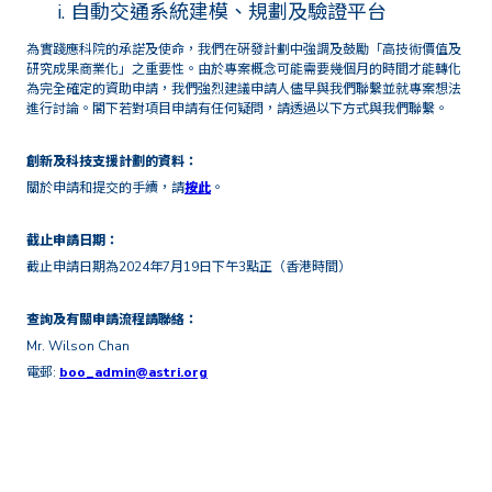
自動交通系統建模、規劃及驗證平台
為實踐應科院的承諾及使命，我們在硏發計劃中強調及鼓勵「高技術價值及
研究成果商業化」之重要性。由於專案概念可能需要幾個月的時間才能轉化
為完全確定的資助申請，我們強烈建議申請人儘早與我們聯繫並就專案想法
進行討論。閣下若對項目申請有任何疑問，請透過以下方式與我們聯繫。
創新及科技支援計劃的資料：
關於申請和提交的手續，請
按此
。
截止申請日期：
截止申請日期為2024年7月19日下午3點正（香港時間）
查詢及有關申請流程請聯絡：
Mr. Wilson Chan
電郵:
boo_admin@astri.org