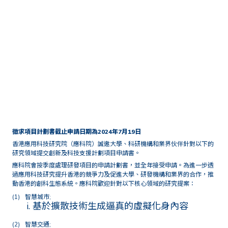
首頁
關於應科院
徵求項目計劃書
徵求項目計劃書截止申請日期為
2024
年
7
月
19
日
香港應用科技研究院（應科院）誠邀大學、科研機構和業界伙伴針對以下的
研究領域提交創新及科技支援計劃項目申請書。
應科院會按季度處理研發項目的申請計劃書，並全年接受申請。為進一步透
過應用科技研究提升香港的競爭力及促進大學、研發機構和業界的合作，推
動香港的創科生態系統。應科院歡迎針對以下核心領域的研究提案：
智慧城市;
基於擴散技術生成逼真的虛擬化身內容
智慧交通;