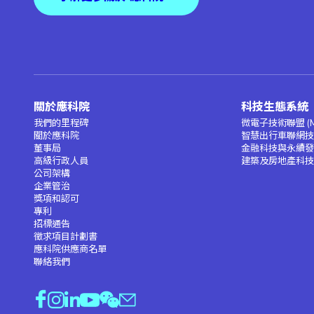
關於應科院
科技生態系統
我們的里程碑
微電子技術聯盟 (M
關於應科院
智慧出行車聯網技術
董事局
金融科技與永續發展
高級行政人員
建築及房地產科技聯
公司架構
企業管治
獎項和認可
專利
招標通告
徵求項目計劃書
應科院供應商名單
聯絡我們