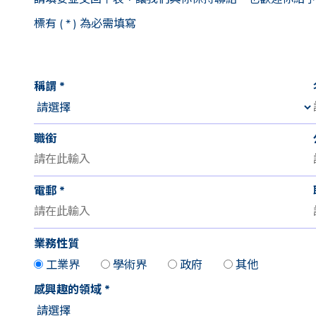
標有 ( * ) 為必需填寫
稱謂
*
職銜
電郵
*
業務性質
工業界
學術界
政府
其他
感興趣的領域
*