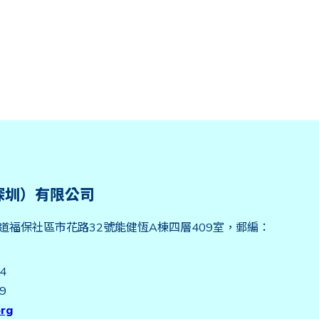
深圳）有限公司
道福保社區市花路32號能健恆A棟四層409室，郵編：
94
39
org