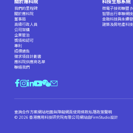
關於應科院
科技生態系統
我們的里程碑
微電子技術聯盟 (M
關於應科院
智慧出行車聯網技術
董事局
金融科技與永續發展
高級行政人員
建築及房地產科技聯
公司架構
企業管治
獎項和認可
專利
招標通告
徵求項目計劃書
應科院供應商名單
聯絡我們
查詢合作方案
網站地圖
無障礙網頁
使用條款
私隱政策聲明
© 2026 香港應用科技研究院有限公司
網站由FirmStudio設計