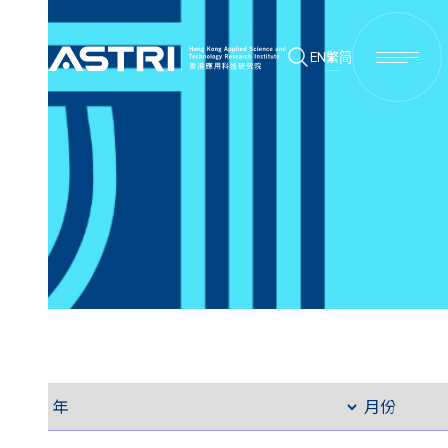
EN
繁
简