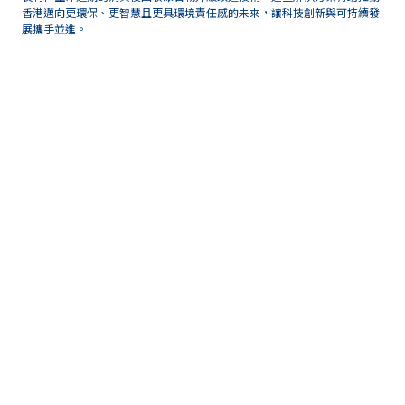
香港邁向更環保、更智慧且更具環境責任感的未來，讓科技創新與可持續發
展攜手並進。
研究領域與重點
科技
實現可持續發展的人工智能ESG分析
交流電/直流電轉換器與電源逆變器
為聽障人士生成手語
物料
綠色紡織品：氣凝膠纖維
等離子體驅動空氣淨化催化劑
生物基聚合物（餐具、高吸水性樹脂、海藻包裝材料等）
納米窗簾
消費後回收/升級再造技術