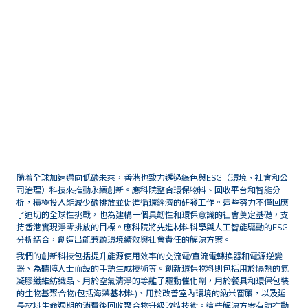
首頁
技術與研究
綠色與永續發展科技
隨着全球加速邁向低碳未來，香港也致力透過綠色與ESG（環境、社會和公
司治理）科技來推動永續創新。應科院整合環保物料、回收平台和智能分
析，積極投入能減少碳排放並促進循環經濟的研發工作。這些努力不僅回應
了迫切的全球性挑戰，也為建構一個具韌性和環保意識的社會奠定基礎，支
持香港實現淨零排放的目標。應科院將先進材料科學與人工智能驅動的ESG
分析結合，創造出能兼顧環境績效與社會責任的解決方案。
我們的創新科技包括提升能源使用效率的交流電/直流電轉換器和電源逆變
器、為聽障人士而設的手語生成技術等。創新環保物料則包括用於隔熱的氣
凝膠纖維紡織品、用於空氣清淨的等離子驅動催化劑，用於餐具和環保包裝
的生物基聚合物(包括海藻基材料)、用於改善室內環境的納米窗簾，以及延
長材料生命週期的消費後回收聚合物升級改造技術。這些解決方案有助推動