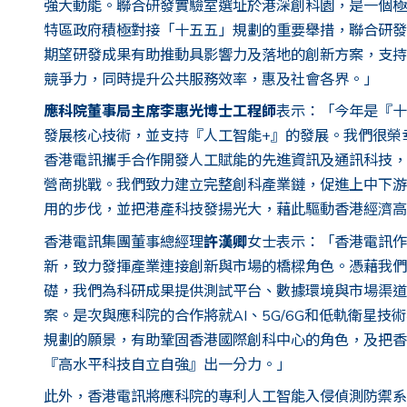
強大動能。聯合研發實驗室選址於港深創科園，是一個極
特區政府積極對接「十五五」規劃的重要舉措，聯合研發
期望研發成果有助推動具影響力及落地的創新方案，支持
競爭力，同時提升公共服務效率，惠及社會各界。」
應科院董事局主席李惠光博士工程師
表示：「今年是『十
發展核心技術，並支持『人工智能+』的發展。我們很榮
香港電訊攜手合作開發人工賦能的先進資訊及通訊科技，
營商挑戰。我們致力建立完整創科產業鏈，促進上中下游
用的步伐，並把港產科技發揚光大，藉此驅動香港經濟高
香港電訊集團董事總經理
許漢卿
女士表示：「香港電訊作
新，致力發揮產業連接創新與市場的橋樑角色。憑藉我們
礎，我們為科研成果提供測試平台、數據環境與市場渠道
案。是次與應科院的合作將就AI、5G/6G和低軌衛星
規劃的願景，有助鞏固香港國際創科中心的角色，及把香
『高水平科技自立自強』出一分力。」
此外，香港電訊將應科院的專利人工智能入侵偵測防禦系統