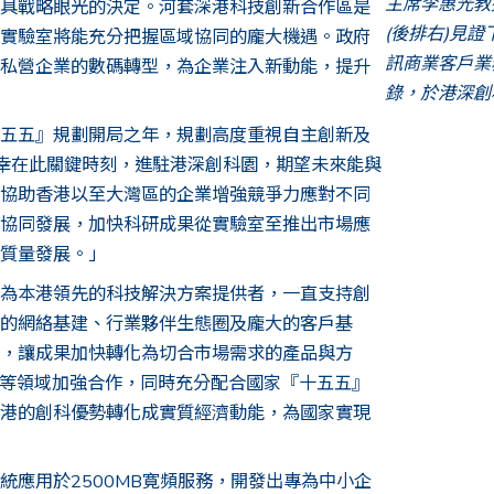
主席李惠光教
具戰略眼光的決定。河套深港科技創新合作區是
(後排右)見
實驗室將能充分把握區域協同的龐大機遇。政府
訊商業客戶業
私營企業的數碼轉型，為企業注入新動能，提升
錄，於港深創
五五』規劃開局之年，規劃高度重視自主創新及
幸在此關鍵時刻，進駐港深創科園，期望未來能與
協助香港以至大灣區的企業增強競爭力應對不同
協同發展，加快科研成果從實驗室至推出市場應
質量發展。」
為本港領先的科技解決方案提供者，一直支持創
的網絡基建、行業夥伴生態圈及龐大的客戶基
，讓成果加快轉化為切合市場需求的產品與方
技術等領域加強合作，同時充分配合國家『十五五』
港的創科優勢轉化成實質經濟動能，為國家實現
應用於2500MB寛頻服務，開發出專為中小企