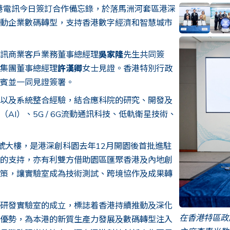
港電訊今日簽訂合作備忘錄，於落馬洲河套區港深
動企業數碼轉型，支持香港數字經濟和智慧城市
訊商業客戶業務董事總經理
吳家隆
先生共同簽
集團董事總經理
許漢卿
女士見證。香港特別行政
賓並一同見證簽署。
以及系統整合經驗，結合應科院的研究、開發及
I）、5G / 6G流動通訊科技、低軌衛星技術、
號大樓，是港深創科園去年12月開園後首批進駐
的支持，亦有利雙方借助園區匯聚香港及內地創
策，讓實驗室成為技術測試、跨境協作及成果轉
研發實驗室的成立，標誌着香港持續推動及深化
在香港特區政
的優勢，為本港的新質生產力發展及數碼轉型注入