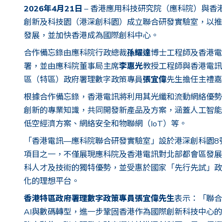
2026
年
4
月
21
日
– 香港應用科技研究院（應科院）與香
創新及科技園（港深創科園）成立聯合研發實驗室，以推
發展，並加快香港成為國際創科中心。
合作備忘錄由應科院行政總裁
孫耀達
博士工程師及香港電
署，並由應科院董事局主席
李惠光
教授工程師與香港電訊
區（特區）政府署理數字政策專員
張宜偉
先生擔任主禮嘉
根據合作備忘錄，香港電訊將利用其光纖和流動網絡優勢
創新的專業知識，共同開發新產品及方案，涵蓋人工智能（A
低空經濟方案、網絡安全和物聯網（IoT）等。
「香港電訊—應科院聯合研發實驗室」設於港深創科園8
項目之一，不僅展現應科院及香港電訊對北部都會區發展
科人才及技術的獨特優勢，並受惠於國家「先行先試」政
化的理想平台。
香港特區政府署理數字政策專員張宜偉先生
表示：「聯合
AI與數碼轉型，進一步鞏固香港作為國際創新科技中心