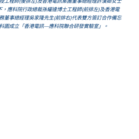
授工程師(後排左)及香港電訊集團董事總經理許漢卿女士
證下，應科院行政總裁孫耀達博士工程師(前排左)及香港電
務董事總經理吳家隆先生(前排右)代表雙方簽訂合作備忘
科園成立「香港電訊—應科院聯合研發實驗室」。