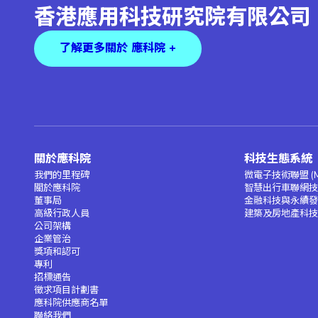
香港應用科技研究院有限公司
了解更多關於 應科院 +
關於應科院
科技生態系統
我們的里程碑
微電子技術聯盟 (M
關於應科院
智慧出行車聯網技術
董事局
金融科技與永續發展
高級行政人員
建築及房地產科技聯
公司架構
企業管治
獎項和認可
專利
招標通告
徵求項目計劃書
應科院供應商名單
聯絡我們