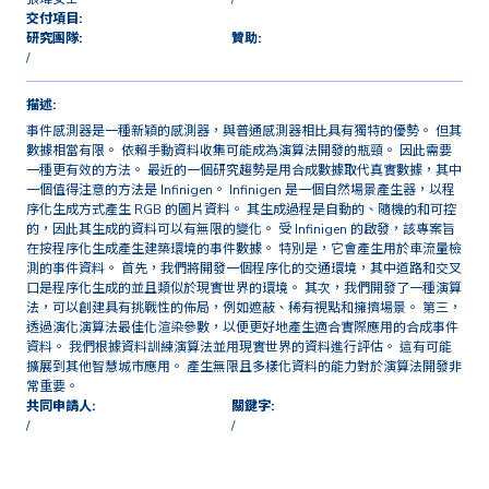
交付項目:
研究團隊:
贊助:
/
描述:
事件感測器是一種新穎的感測器，與普通感測器相比具有獨特的優勢。 但其
數據相當有限。 依賴手動資料收集可能成為演算法開發的瓶頸。 因此需要
一種更有效的方法。 最近的一個研究趨勢是用合成數據取代真實數據，其中
一個值得注意的方法是 Infinigen。 Infinigen 是一個自然場景產生器，以程
序化生成方式產生 RGB 的圖片資料。 其生成過程是自動的、隨機的和可控
的，因此其生成的資料可以有無限的變化。 受 Infinigen 的啟發，該專案旨
在按程序化生成產生建築環境的事件數據。 特別是，它會產生用於車流量檢
測的事件資料。 首先，我們將開發一個程序化的交通環境，其中道路和交叉
口是程序化生成的並且類似於現實世界的環境。 其次，我們開發了一種演算
法，可以創建具有挑戰性的佈局，例如遮蔽、稀有視點和擁擠場景。 第三，
透過演化演算法最佳化渲染參數，以便更好地產生適合實際應用的合成事件
資料。 我們根據資料訓練演算法並用現實世界的資料進行評估。 這有可能
擴展到其他智慧城市應用。 產生無限且多樣化資料的能力對於演算法開發非
常重要。
共同申請人:
關鍵字:
/
/