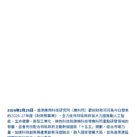
首頁
媒體中心
新聞稿
應科院全力支持2026-27年度
《財政預算案》 藉科技驅動產
業創新 配合國家「十五五」規
劃
2026
年
2
月
25
日
– 香港應用科技研究院（應科院）歡迎財政司司長今日發表
的2026-27年度《財政預算案》，全力支持特區政府加大力度推動人工智
能、生命健康、新型工業化、綠色科技和建築科技等應科院重點研發領域的
發展，並會充份配合特區政府主動對接國家「十五五」規劃，結合市場力
量，加速科技創新與產業創新深度融合，融入國家發展大局，並為香港建設