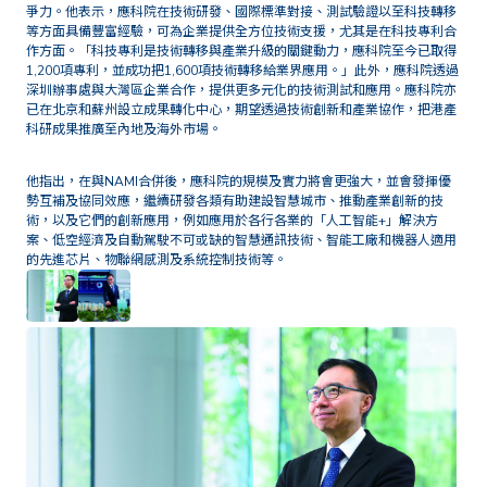
爭力。他表示，應科院在技術研發、國際標準對接、測試驗證以至科技轉移
等方面具備豐富經驗，可為企業提供全方位技術支援，尤其是在科技專利合
作方面。「科技專利是技術轉移與產業升級的關鍵動力，應科院至今已取得
1,200項專利，並成功把1,600項技術轉移給業界應用。」此外，應科院透過
深圳辦事處與大灣區企業合作，提供更多元化的技術測試和應用。應科院亦
已在北京和蘇州設立成果轉化中心，期望透過技術創新和產業協作，把港產
科研成果推廣至內地及海外市場。
他指出，在與NAMI合併後，應科院的規模及實力將會更強大，並會發揮優
勢互補及協同效應，繼續研發各類有助建設智慧城市、推動產業創新的技
術，以及它們的創新應用，例如應用於各行各業的「人工智能+」解決方
案、低空經濟及自動駕駛不可或缺的智慧通訊技術、智能工廠和機器人適用
的先進芯片、物聯網感測及系統控制技術等。