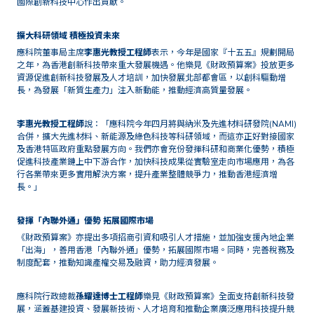
國際創新科技中心作出貢獻。
擴大科研領域 積極投資未來
應科院董事局主席
李惠光教授工程師
表示，今年是國家『十五五』規劃開局
之年，為香港創新科技帶來重大發展機遇。他樂見《財政預算案》投放更多
資源促進創新科技發展及人才培訓，加快發展北部都會區，以創科驅動增
長，為發展「新質生產力」注入新動能，推動經濟高質量發展。
李惠光教授工程師
說：「應科院今年四月將與納米及先進材料研發院(NAMI)
合併，擴大先進材料、新能源及綠色科技等科研領域，而這亦正好對接國家
及香港特區政府重點發展方向。我們亦會充份發揮科研和商業化優勢，積極
促進科技產業鏈上中下游合作，加快科技成果從實驗室走向市場應用，為各
行各業帶來更多實用解決方案，提升產業整體競爭力，推動香港經濟增
長。」
發揮「內聯外通」優勢 拓展國際市場
《財政預算案》亦提出多項招商引資和吸引人才措施，並加強支援內地企業
「出海」，善用香港「內聯外通」優勢，拓展國際市場。同時，完善稅務及
制度配套，推動知識產權交易及融資，助力經濟發展。
應科院行政總裁
孫耀達博士工程師
樂見《財政預算案》全面支持創新科技發
展，涵蓋基建投資、發展新技術、人才培育和推動企業廣泛應用科技提升競