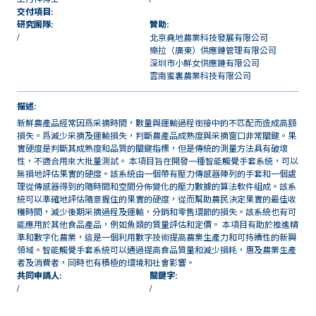
交付項目:
研究團隊:
贊助:
/
北京堯地農業科技發展有限公司
樂拉（廣東）供應鏈管理有限公司
深圳市小鮮女供應鏈有限公司
雲南蜜裏農業科技有限公司
描述:
新鮮農產品經常因爲采摘時間，數量與運輸過程銜接中的不匹配而造成高額
損失。爲減少采摘及運輸損失，判斷農產品成熟度與采摘窗口非常關鍵。果
實硬度是判斷其成熟度和品質的關鍵指標，但是傳統的測量方法具有破壞
性，不適合用來大批量測試。 本項目旨在開發一種智能觸覺手套系統，可以
無損地評估果實的硬度。該系統由一個帶有壓力傳感器陣列的手套和一個處
理從傳感器得到的隨時間和空間分佈變化的壓力數據的算法軟件組成。該系
統可以準確地評估隨意握住的果實的硬度，從而幫助農民決定果實的最佳收
穫時間，減少後期采摘過程及運輸，分銷和零售環節的損失。該系統也有可
能應用於其他食品產品，例如魚類的質量評估和定價。 本項目有助於推進精
準和數字化農業，這是一個利用數字技術提高農業生產力和可持續性的新興
領域。智能觸覺手套系統可以通過提高食品質量和減少損耗，惠及農業生產
者及消費者，同時也有積極的環境和社會影響。
共同申請人:
關鍵字:
/
/