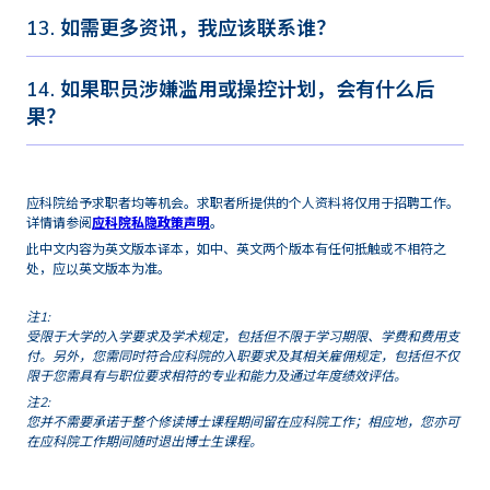
13. 如需更多资讯，我应该联系谁？
14. 如果职员涉嫌滥用或操控计划，会有什么后
果？
应科院给予求职者均等机会。求职者所提供的个人资料将仅用于招聘工作。
详情请参阅
应科院私隐政策声明
。
此中文内容为英文版本译本，如中、英文两个版本有任何抵触或不相符之
处，应以英文版本为准。
注1:
受限于大学的入学要求及学术规定，包括但不限于学习期限、学费和费用支
付。另外，您需同时符合应科院的入职要求及其相关雇佣规定，包括但不仅
限于您需具有与职位要求相符的专业和能力及通过年度绩效评估。
注2:
您并不需要承诺于整个修读博士课程期间留在应科院工作；相应地，您亦可
在应科院工作期间随时退出博士生课程。