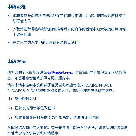
申请流程
求职者应先向应科院提出研发工作职位申请，并成功获聘成为应科院全
职研发人员
入职并在取得应科院的内部推荐后，向合作的香港本地大学提出兼读博
士课程申请
通过大学的入学申请，就读有关博士课程
申请方法
请将您的个人简历发送至
ta@astri.org
。建议简历中不要包含个人敏感信
息，如香港身份证或护照号码、照片等。
请在申请中注明本文所述研究领域参考编号(如PhD/AIPS, PhD/CT,
PhD/AECS, PhD/ISCS等)及拟报读大学，简历中还需包括以下信息：
毕业院校名称
已获发的硕士学位及证书
您是否曾是应科院的职员？如果是，请注明任职时期
入围候选人将由专人通知。有关兼读博士课程入学方法，请参阅您所选香港
本地大学的入学要求和申请程序。