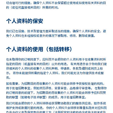
切合理可行的措施，确保个人资料不会保留超过使用或拟使用有关资料的目
的（或任何直接相关目的）所需的时间。
个人资料的保安
我们已在设施、技术及管理方面采取适当的措施，确保个人资料的安全，避
免个人资料在未经授权或意外的情况下被取用、修改、删除或披露。
个人资料的使用（包括转移）
在未取得你的订明同意下，应科院不会把你的个人资料用于在收集资料时所
指定的目的（或直接有关的目的）以外的用途。 有关用途亦会于你向我们提
供相关的个人资料的收集个人资料声明、申请表、条款及细则或网页上标
示。 若你未能提供所需的指定个人资料，我们可能无法为你提供技术或服
务。
如有需要，为招聘目的而收集的个人资料可能会转移予获授权处理的机构，
用于处理招聘事宜，例如资历评核、背景审查、品格操守审查等。 在取得你
的订明同意的前提下，为招聘目的而收集的个人资料可能会转移予应科院赞
助的联盟（如微电子技术联盟）的成员，用于处理招聘事宜。
我们可能会把你的个人资料转移给获受聘协助我们的服务供应商，如作系统
维护支持或数据托管的用途。 你的个人资料只会转移到尊重私隐并对应科院
负有合约义务及保密责任的第三方（法例规定如法庭的命令或执法机关或监