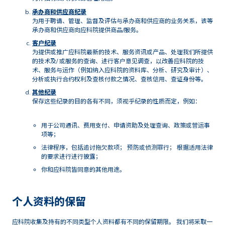
承办商和供应商纪录
为用于聘请、管理、监督及评估与承办商和供应商的业务关系，该等
承办商和供应商向应科院提供商品/服务。
客户纪录
为提供或推广应科院最新的技术、服务资讯或产品、处理我们所提供
的技术及/ 或服务的查询、进行客户意见调查，以改善应科院的技
术、服务与运作（例如纳入应科院的资料库、分析、研究及审计）、
分析或执行合约权利及查核付款之情况、查核信用、查证身份等。
其他纪录
保存这些纪录的目的各有不同，须视乎纪录的性质而定，例如：
用于公司通讯、费用支付、申请资助及处理查询、政策或营运事
项等；
法律程序，包括追讨拖欠款项； 预防或侦测罪行； 根据适用法律
的要求进行进行披露；
你和应科院皆同意的其他用途。
个人资料的保留
应科院收集及持有的不同类型个人资料都有不同的保留期限。 我们将采取一