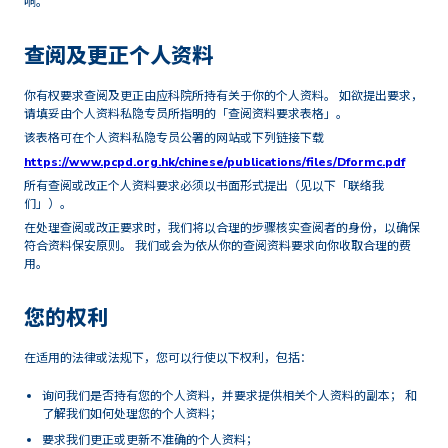
响。
查阅及更正个人资料
你有权要求查阅及更正由应科院所持有关于你的个人资料。 如欲提出要求，
请填妥由个人资料私隐专员所指明的「查阅资料要求表格」。
该表格可在个人资料私隐专员公署的网站或下列链接下载
https://www.pcpd.org.hk/chinese/publications/files/Dformc.pdf
所有查阅或改正个人资料要求必须以书面形式提出（见以下「联络我
们」）。
在处理查阅或改正要求时，我们将以合理的步骤核实查阅者的身份，以确保
符合资料保安原则。 我们或会为依从你的查阅资料要求向你收取合理的费
用。
您的权利
在适用的法律或法规下，您可以行使以下权利，包括：
询问我们是否持有您的个人资料，并要求提供相关个人资料的副本； 和
了解我们如何处理您的个人资料；
要求我们更正或更新不准确的个人资料；