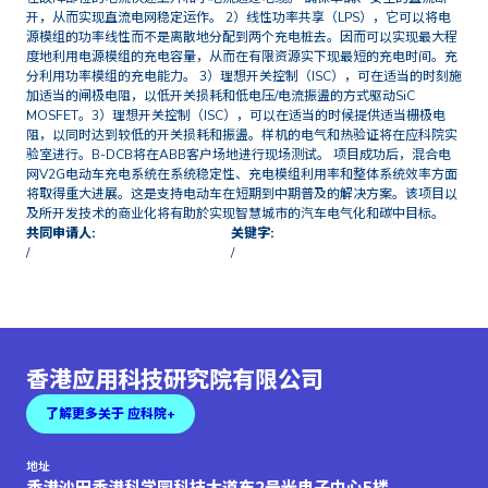
开，从而实现直流电网稳定运作。 2）线性功率共享（LPS），它可以将电
源模组的功率线性而不是离散地分配到两个充电桩去。因而可以实现最大程
度地利用电源模组的充电容量，从而在有限资源实下现最短的充电时间。充
分利用功率模组的充电能力。 3）理想开关控制（ISC），可在适当的时刻施
加适当的闸极电阻，以低开关损耗和低电压/电流振盪的方式驱动SiC
MOSFET。3）理想开关控制（ISC），可以在适当的时候提供适当栅极电
阻，以同时达到较低的开关损耗和振盪。样机的电气和热验证将在应科院实
验室进行。B-DCB将在ABB客户场地进行现场测试。 项目成功后，混合电
网V2G电动车充电系统在系统稳定性、充电模组利用率和整体系统效率方面
将取得重大进展。这是支持电动车在短期到中期普及的解决方案。该项目以
及所开发技术的商业化将有助於实现智慧城市的汽车电气化和碳中目标。
共同申请人:
关键字:
/
/
香港应用科技研究院有限公司
了解更多关于 应科院+
地址