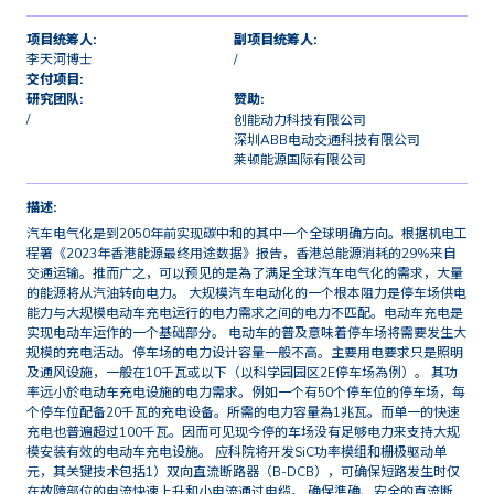
项目统筹人:
副项目统筹人:
李天河博士
/
交付项目:
研究团队:
赞助:
/
创能动力科技有限公司
深圳ABB电动交通科技有限公司
莱顿能源国际有限公司
描述:
汽车电气化是到2050年前实现碳中和的其中一个全球明确方向。根据机电工
程署《2023年香港能源最终用途数据》报告，香港总能源消耗的29%来自
交通运输。推而广之，可以预见的是為了满足全球汽车电气化的需求，大量
的能源将从汽油转向电力。 大规模汽车电动化的一个根本阻力是停车场供电
能力与大规模电动车充电运行的电力需求之间的电力不匹配。电动车充电是
实现电动车运作的一个基础部分。 电动车的普及意味着停车场将需要发生大
规模的充电活动。停车场的电力设计容量一般不高。主要用电要求只是照明
及通风设施，一般在10千瓦或以下（以科学园园区2E停车场為例）。 其功
率远小於电动车充电设施的电力需求。例如一个有50个停车位的停车场，每
个停车位配备20千瓦的充电设备。所需的电力容量為1兆瓦。而单一的快速
充电也普遍超过100千瓦。因而可见现今停的车场没有足够电力来支持大规
模安装有效的电动车充电设施。 应科院将开发SiC功率模组和栅极驱动单
元，其关键技术包括1）双向直流断路器（B-DCB），可确保短路发生时仅
在故障部位的电流快速上升和小电流通过电缆。 确保準确、安全的直流断