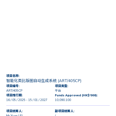
首页
技术转移及商业化
授权及研发项目
智能化类比版图自动生成系统
(ART/405CP)
项目名称:
智能化类比版图自动生成系统 (ART/405CP)
项目编号:
项目类型:
ART/405CP
平台
项目推行期:
Funds Approved (HK$’000):
16 / 05 / 2025 - 15 / 01 / 2027
10,090.100
项目统筹人:
副项目统筹人:
Mr Yuan LEI
/