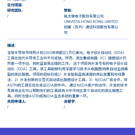
交付项目:
研究团队:
赞助:
/
裕太微电子股份有限公司
UNIVISTA HONG KONG LIMITED
创耀（苏州）通信科技股份有限公
司
描述:
全球半导体市场预计到2030年将超过1万亿美元。电子设计自动化（EDA）
工具在现代半导体工业中不可或缺。然而，类比集成电路（IC）版图设计仍
然是一项手动、耗时且容易出错的工作。 这个项目将开发专有的电子设计自
动化（EDA）工具，该工具能够利用深度学习技术从电路图/网表自动生成典
型的类比版图。项目的目标包括1）开发智能且高速度的类比放置和布线算
法；2）开发创新的交互式自动类比版图设计工具；3）与EDA厂商合作，将
ASTRI的工具实现在商业EDA软件中。 通过与EDA客户的合作，开发的技术
及其商业化可以帮助他们的工具成為大中华地区首个自动化的类比版图工
具，同时也使ASTRI成為EDA生态系统的重要一环。
共同申请人:
关键字:
/
/