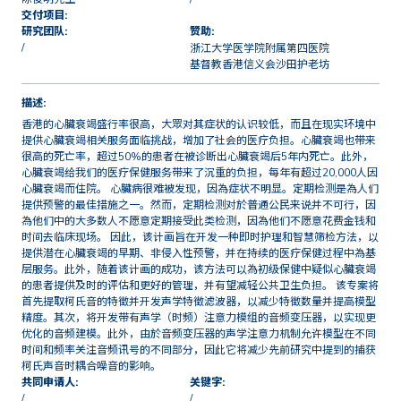
交付项目:
研究团队:
赞助:
/
浙江大学医学院附属第四医院
基督教香港信义会沙田护老坊
描述:
香港的心臟衰竭盛行率很高，大眾对其症状的认识较低，而且在现实环境中
提供心臟衰竭相关服务面临挑战，增加了社会的医疗负担。心臟衰竭也带来
很高的死亡率，超过50%的患者在被诊断出心臟衰竭后5年内死亡。此外，
心臟衰竭给我们的医疗保健服务带来了沉重的负担，每年有超过20,000人因
心臟衰竭而住院。 心臟病很难被发现，因為症状不明显。定期检测是為人们
提供预警的最佳措施之一。然而，定期检测对於普通公民来说并不可行，因
為他们中的大多数人不愿意定期接受此类检测，因為他们不愿意花费金钱和
时间去临床现场。 因此，该计画旨在开发一种即时护理和智慧筛检方法，以
提供潜在心臟衰竭的早期、非侵入性预警，并在持续的医疗保健过程中為基
层服务。此外，随着该计画的成功，该方法可以為初级保健中疑似心臟衰竭
的患者提供及时的评估和更好的管理，并有望减轻公共卫生负担。 该专案将
首先提取柯氏音的特徵并开发声学特徵滤波器，以减少特徵数量并提高模型
精度。其次，将开发带有声学（时频）注意力模组的音频变压器，以实现更
优化的音频建模。此外，由於音频变压器的声学注意力机制允许模型在不同
时间和频率关注音频讯号的不同部分，因此它将减少先前研究中提到的捕获
柯氏声音时耦合噪音的影响。
共同申请人:
关键字:
/
/