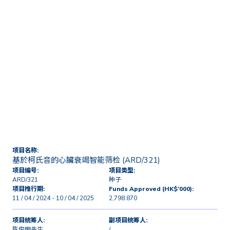
首页
技术转移及商业化
授权及研发项目
基於柯氏音的心臟衰竭智能筛
检 (ARD/321)
项目名称:
基於柯氏音的心臟衰竭智能筛检 (ARD/321)
项目编号:
项目类型:
ARD/321
种子
项目推行期:
Funds Approved (HK$’000):
11 / 04 / 2024 - 10 / 04 / 2025
2,798.870
项目统筹人:
副项目统筹人:
陈俊明先生
/